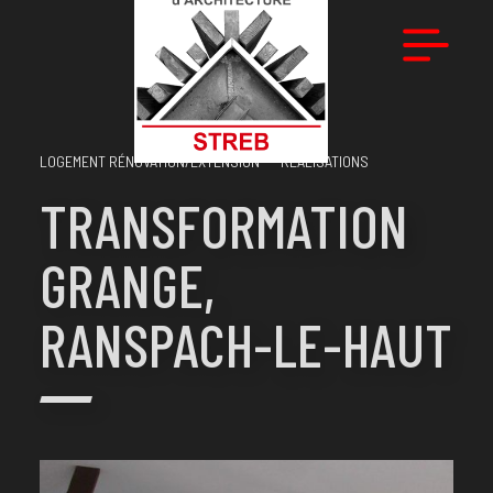
LOGEMENT RÉNOVATION/EXTENSION
REALISATIONS
ARCHITECTE
TRANSFORMATION
STREB
GRANGE,
RANSPACH-LE-HAUT